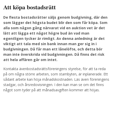
Att köpa bostadsrätt
De flesta bostadsrätter säljs genom budgivning, där den
som lägger det högsta budet blir den som får köpa. Som
alla som någon gång närvarat vid en auktion vet är det
lätt att lägga ett något högre bud än vad man
egentligen tycker är rimligt. Av denna anledning är det
viktigt att tala med sin bank innan man ger sig in i
budgivningen. Då får man ett lånelöfte, och detta bör
man inte överskrida vid budgivningen. Då finns det risk
att hela affären går om intet.
Kontakta ävenbostadsrättsföreningens styrelse, för att ta reda
på om några större arbeten, som stambyten, är inplanerade. Ett
sådant arbete kan höja månadskostnaden. Läs även föreningens
stadgar, och årsredovisningen. I den kan man se om det finns
något som tyder på att månadsavgiften kommer att höjas.