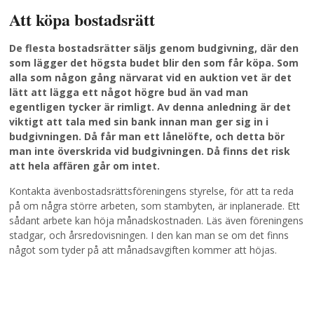
Att köpa bostadsrätt
De flesta bostadsrätter säljs genom budgivning, där den
som lägger det högsta budet blir den som får köpa. Som
alla som någon gång närvarat vid en auktion vet är det
lätt att lägga ett något högre bud än vad man
egentligen tycker är rimligt. Av denna anledning är det
viktigt att tala med sin bank innan man ger sig in i
budgivningen. Då får man ett lånelöfte, och detta bör
man inte överskrida vid budgivningen. Då finns det risk
att hela affären går om intet.
Kontakta ävenbostadsrättsföreningens styrelse, för att ta reda
på om några större arbeten, som stambyten, är inplanerade. Ett
sådant arbete kan höja månadskostnaden. Läs även föreningens
stadgar, och årsredovisningen. I den kan man se om det finns
något som tyder på att månadsavgiften kommer att höjas.