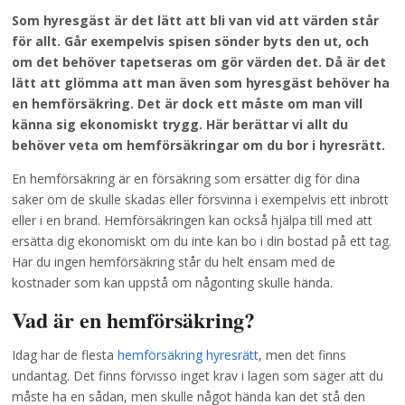
Som hyresgäst är det lätt att bli van vid att värden står
för allt. Går exempelvis spisen sönder byts den ut, och
om det behöver tapetseras om gör värden det. Då är det
lätt att glömma att man även som hyresgäst behöver ha
en hemförsäkring. Det är dock ett måste om man vill
känna sig ekonomiskt trygg. Här berättar vi allt du
behöver veta om hemförsäkringar om du bor i hyresrätt.
En hemförsäkring är en försäkring som ersätter dig för dina
saker om de skulle skadas eller försvinna i exempelvis ett inbrott
eller i en brand. Hemförsäkringen kan också hjälpa till med att
ersätta dig ekonomiskt om du inte kan bo i din bostad på ett tag.
Har du ingen hemförsäkring står du helt ensam med de
kostnader som kan uppstå om någonting skulle hända.
Vad är en hemförsäkring?
Idag har de flesta
hemförsäkring hyresrätt
, men det finns
undantag. Det finns förvisso inget krav i lagen som säger att du
måste ha en sådan, men skulle något hända kan det stå den