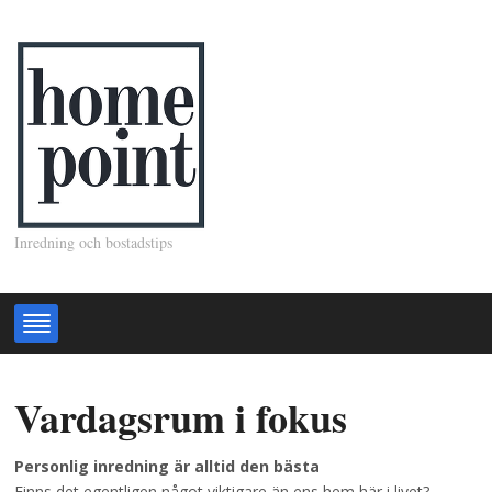
Inredning och bostadstips
Vardagsrum i fokus
Personlig inredning är alltid den bästa
Finns det egentligen något viktigare än ens hem här i livet?