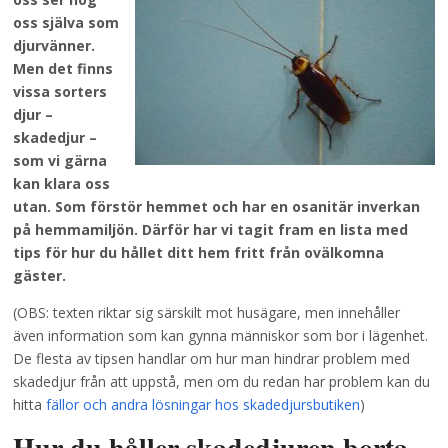
oss själva som
djurvänner.
Men det finns
vissa sorters
djur –
skadedjur –
som vi gärna
kan klara oss
utan. Som förstör hemmet och har en osanitär inverkan
på hemmamiljön. Därför har vi tagit fram en lista med
tips för hur du hållet ditt hem fritt från ovälkomna
gäster.
(OBS: texten riktar sig särskilt mot husägare, men innehåller
även information som kan gynna människor som bor i lägenhet.
De flesta av tipsen handlar om hur man hindrar problem med
skadedjur från att uppstå, men om du redan har problem kan du
hitta
fällor och andra lösningar hos skadedjursbutiken
)
Hur du håller skadedjuren borta