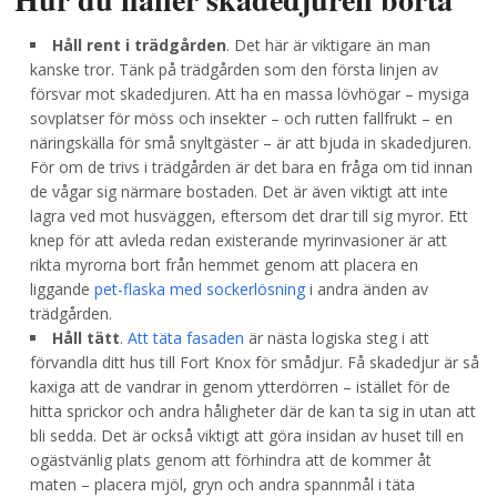
Håll rent i trädgården
. Det här är viktigare än man
kanske tror. Tänk på trädgården som den första linjen av
försvar mot skadedjuren. Att ha en massa lövhögar – mysiga
sovplatser för möss och insekter – och rutten fallfrukt – en
näringskälla för små snyltgäster – är att bjuda in skadedjuren.
För om de trivs i trädgården är det bara en fråga om tid innan
de vågar sig närmare bostaden. Det är även viktigt att inte
lagra ved mot husväggen, eftersom det drar till sig myror. Ett
knep för att avleda redan existerande myrinvasioner är att
rikta myrorna bort från hemmet genom att placera en
liggande
pet-flaska med sockerlösning
i andra änden av
trädgården.
Håll tätt
.
Att täta fasaden
är nästa logiska steg i att
förvandla ditt hus till Fort Knox för smådjur. Få skadedjur är så
kaxiga att de vandrar in genom ytterdörren – istället för de
hitta sprickor och andra håligheter där de kan ta sig in utan att
bli sedda. Det är också viktigt att göra insidan av huset till en
ogästvänlig plats genom att förhindra att de kommer åt
maten – placera mjöl, gryn och andra spannmål i täta