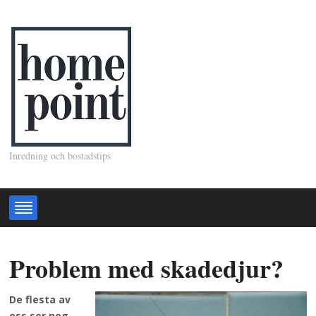
Inredning och bostadstips
Problem med skadedjur?
De flesta av
oss ser nog