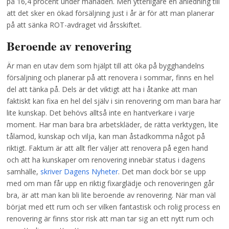
på 16,4 procent under månaden. Men ytterligare en anledning till
att det sker en ökad försäljning just i år är för att man planerar
på att sänka ROT-avdraget vid årsskiftet.
Beroende av renovering
Är man en utav dem som hjälpt till att öka på bygghandelns
försäljning och planerar på att renovera i sommar, finns en hel
del att tänka på. Dels är det viktigt att ha i åtanke att man
faktiskt kan fixa en hel del själv i sin renovering om man bara har
lite kunskap. Det behövs alltså inte en hantverkare i varje
moment. Har man bara bra arbetskläder, de rätta verktygen, lite
tålamod, kunskap och vilja, kan man åstadkomma något på
riktigt. Faktum är att allt fler väljer att renovera på egen hand
och att ha kunskaper om renovering innebär status i dagens
samhälle,
skriver Dagens Nyheter
. Det man dock bör se upp
med om man får upp en riktig fixarglädje och renoveringen går
bra, är att man kan bli lite beroende av renovering. När man väl
börjat med ett rum och ser vilken fantastisk och rolig process en
renovering är finns stor risk att man tar sig an ett nytt rum och